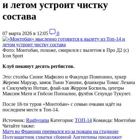
и летом устроит чистку
состава
07 марта 2026 в 12:05
0
Фото: Монтобан, похоже, смирился с вылетом в Про Д2 (c)
Icon Sport
Клуб покинут десять регбистов.
Это: столбы Сионе Мафилео и Факундо Помпонио, хукер
Жереми Маруар, замок Тьюи Уаниви, фланкеры Томас Лезана
и Сикхумбузо Нотше, флай-хав Жерром Босвиль, центры
Максим Мати и Гибсон Попоалии, фулбэк Сехундо Тукулет.
После 18-ти туров «Монтобан» с семью очками идёт на
последнем месте в Топ-14.
Источник:
Rugbyrama
Категория:
ТОП-14
Команда:
Монтобан
Читайте также:
Матч во Франции прервался из-за пожара на стадионе
Полузащитник схватки сборной Аргентины продолжит