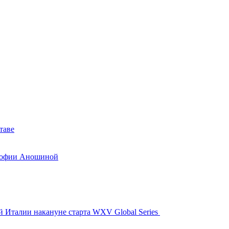
таве
 Софии Аношиной
й Италии накануне старта WXV Global Series