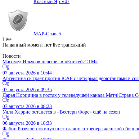
Красный Яр-м
47
МАР-Слава
5
Live
На данный момент нет live трансляций
Новости
Магомед Ильясов перешел в «Енисей-СТМ»
0
07 августа 2026 в 10:44
Аргентина сыграет против ЮАР с четырьмя дебютантами в сос
0
07 августа 2026 в 09:35
Дарья Норицина в гостях у телеведущей канала Матч!Страна
0
07 августа 2026 в 08:23
Уилл Харрис останется в «Вестерн Форс» ещё на сезон
0
06 августа 2026 в 18:33
Фабио Розелли покинул пост главного тренера женской сборно
0