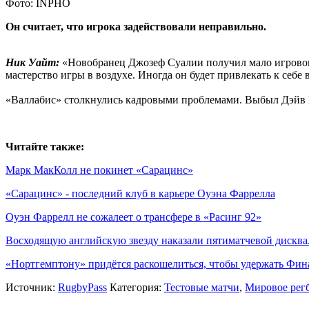
Фото: INPHO
Он считает, что игрока задействовали неправильно.
Ник Уайт:
«Новобранец Джозеф Суалии получил мало игрового 
мастерство игры в воздухе. Иногда он будет привлекать к себе
«Валлабис» столкнулись кадровыми проблемами. Выбыл Дэйв 
Читайте также:
Марк МакКолл не покинет «Сарацинс»
«Сарацинс» - последний клуб в карьере Оуэна Фаррелла
Оуэн Фаррелл не сожалеет о трансфере в «Расинг 92»
Восходящую английскую звезду наказали пятиматчевой дискв
«Нортгемптону» придётся раскошелиться, чтобы удержать Фин
Источник:
RugbyPass
Категория:
Тестовые матчи
,
Мировое рег