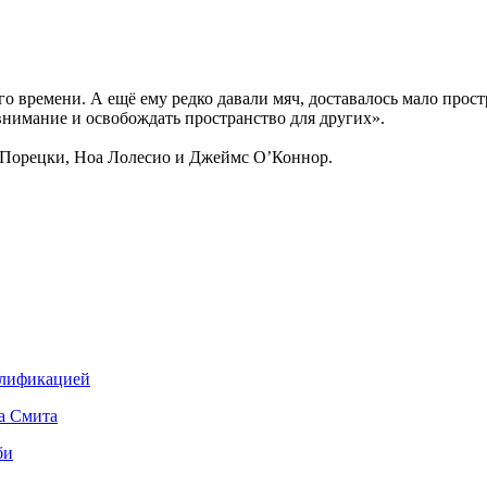
времени. А ещё ему редко давали мяч, доставалось мало прост
 внимание и освобождать пространство для других».
Порецки, Ноа Лолесио и Джеймс О’Коннор.
алификацией
а Смита
би