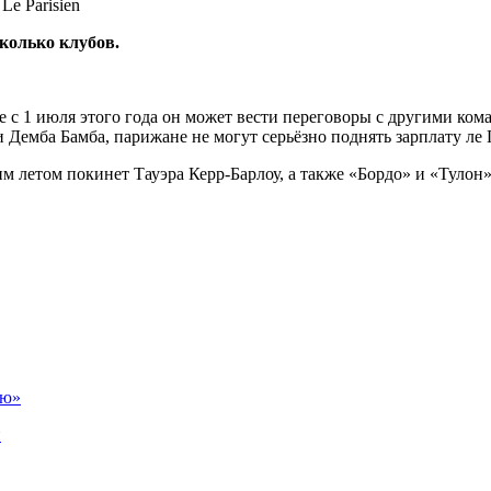
Le Parisien
колько клубов.
 с 1 июля этого года он может вести переговоры с другими кома
Демба Бамба, парижане не могут серьёзно поднять зарплату ле 
им летом покинет Тауэра Керр-Барлоу, а также «Бордо» и
«
Тулон
»
ию»
и