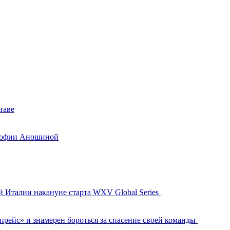
таве
 Софии Аношиной
й Италии накануне старта WXV Global Series
рейс» и знамерен бороться за спасение своей команды