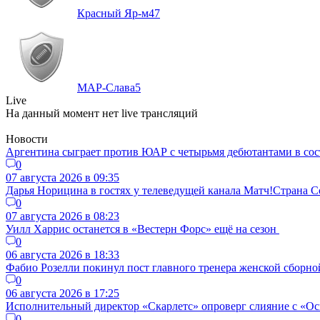
Красный Яр-м
47
МАР-Слава
5
Live
На данный момент нет live трансляций
Новости
Аргентина сыграет против ЮАР с четырьмя дебютантами в сос
0
07 августа 2026 в 09:35
Дарья Норицина в гостях у телеведущей канала Матч!Страна
0
07 августа 2026 в 08:23
Уилл Харрис останется в «Вестерн Форс» ещё на сезон
0
06 августа 2026 в 18:33
Фабио Розелли покинул пост главного тренера женской сборно
0
06 августа 2026 в 17:25
Исполнительный директор «Скарлетс» опроверг слияние с «Осп
0