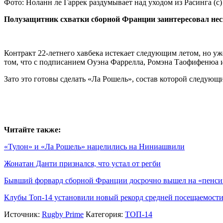
Фото: Ноланн ле Гаррек раздумывает над уходом из Расинга (с) 
Полузащитник схватки сборной Франции заинтересовал нес
Контракт 22-летнего хавбека истекает следующим летом, но уже
том, что с подписанием Оуэна Фаррелла, Ромэна Таофифенюа и 
Зато это готовы сделать «Ла Рошель», состав которой следующ
Читайте также:
«Тулон» и «Ла Рошель» нацелились на Ниниашвили
Жонатан Данти признался, что устал от регби
Бывший форвард сборной Франции досрочно вышел на «пенс
Клубы Топ-14 установили новый рекорд средней посещаемост
Источник:
Rugby Prime
Категория:
ТОП-14