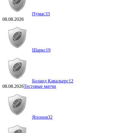
Пумас
33
08.08.2026
Шаркс
19
Боланд Кавальерс
12
08.08.2026
Тестовые матчи
Япония
32