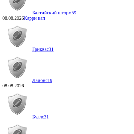
Балтийский шторм
59
08.08.2026
Карри кап
Гриквас
31
Лайонс
19
08.08.2026
Буллс
31