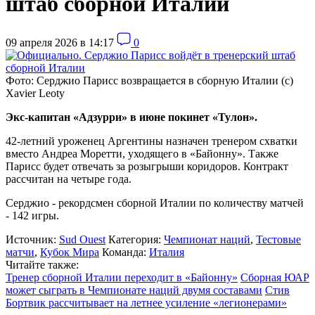
штаб сборной Италии
09 апреля 2026 в 14:17
0
Фото: Серджио Парисс возвращается в сборную Италии (с)
Xavier Leoty
Экс-капитан «Адзурри» в июне покинет «Тулон».
42-летний уроженец Аргентины назначен тренером схватки
вместо Андреа Моретти, уходящего в «Байонну». Также
Парисс будет отвечать за розыгрыши коридоров. Контракт
рассчитан на четыре года.
Серджио - рекордсмен сборной Италии по количеству матчей
- 142 игры.
Источник:
Sud Ouest
Категория:
Чемпионат наций
,
Тестовые
матчи
,
Кубок Мира
Команда:
Италия
Читайте также:
Тренер сборной Италии переходит в «Байонну»
Сборная ЮАР
может сыграть в Чемпионате наций двумя составами
Стив
Бортвик рассчитывает на летнее усиление «легионерами»