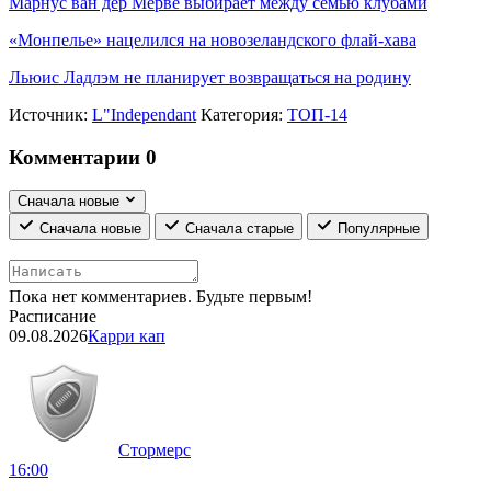
Марнус ван дер Мерве выбирает между семью клубами
«Монпелье» нацелился на новозеландского флай-хава
Льюис Ладлэм не планирует возвращаться на родину
Источник:
L"Independant
Категория:
ТОП-14
Комментарии
0
Сначала новые
Сначала новые
Сначала старые
Популярные
Пока нет комментариев. Будьте первым!
Расписание
09.08.2026
Карри кап
Стормерс
16:00