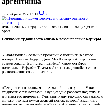
аргентинца
12 ноября 2025 в 14:18
0
Фото: Бенжамин Урдапиллета возобновит карьеру? (c) Icon
Sport
Бенжамин Урдапиллета близок к возобновлению карьеры.
У «каталонцев» большие проблемы с позицией десятого
номера. Тристан Теддер, Джек МакИнтайр и Артур Окань
травмированы. Единственным флай-хавом остаётся
номинальный фулбэк Томмазо Аллан, находящийся сейчас в
расположении сборной Италии.
«Сегодня мы находимся в чрезвычайной ситуации. У нас
трудности с флай-хавами. Клуб усердно работает над этим, и
для меня это приоритет. Учитывая нашу текущую ситуацию, я
считаю, что нам нужен десятый номер, который знает лигу,
понимает, на что он идёт, и обладает большим опытом, чтобы