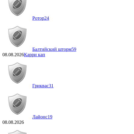
Ротор
24
Балтийский шторм
59
08.08.2026
Карри кап
Гриквас
31
Лайонс
19
08.08.2026