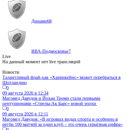
Динамо
68
ВВА-Подмосковье
7
Live
На данный момент нет live трансляций
Новости
Талантливый флай-хав «Харрикейнс» может перебраться в
Шотландию
0
09 августа 2026 в 12:34
Магомед Давудов и Йохан Тромп стали первыми
центурионами «Стрелы-Ак Барс» новой эпохи
0
09 августа 2026 в 12:11
Магомед Давудов: «В игровых видах спорта и особенно в
регби 100 матчей за один клуб – это очень серьёзная цифра»
0