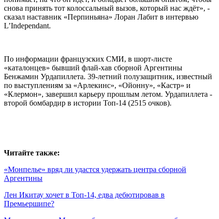
снова принять тот колоссальный вызов, который нас ждёт», -
сказал наставник «Перпиньяна» Лоран Лабит в интервью
L’Independant.
По информации французских СМИ, в шорт-листе
«каталонцев» бывший флай-хав сборной Аргентины
Бенжамин Урдапиллета. 39-летний полузащитник, известный
по выступлениям за «Арлекинс», «Ойонну», «Кастр» и
«Клермон», завершил карьеру прошлым летом. Урдапиллета -
второй бомбардир в истории Топ-14 (2515 очков).
Читайте также:
«Монпелье» вряд ли удастся удержать центра сборной
Аргентины
Лен Икитау хочет в Топ-14, едва дебютировав в
Премьершипе?