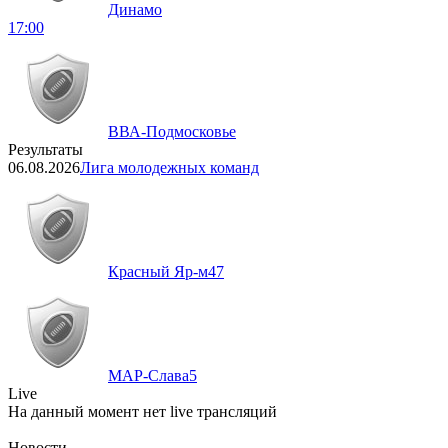
Динамо
17:00
ВВА-Подмосковье
Результаты
06.08.2026
Лига молодежных команд
Красный Яр-м
47
МАР-Слава
5
Live
На данный момент нет live трансляций
Новости