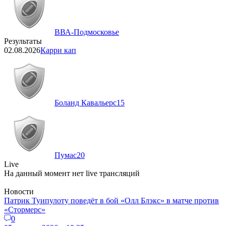
ВВА-Подмосковье
Результаты
02.08.2026
Карри кап
Боланд Кавальерс
15
Пумас
20
Live
На данный момент нет live трансляций
Новости
Патрик Туипулоту поведёт в бой «Олл Блэкс» в матче против
«Стормерс»
0