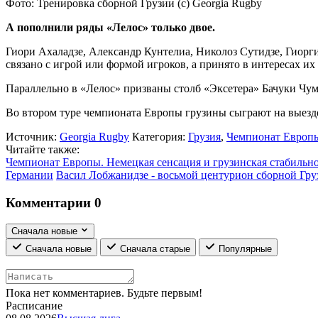
Фото: Тренировка сборной Грузии (с) Georgia Rugby
А пополнили ряды «Лелос» только двое.
Гиори Ахаладзе, Александр Кунтелиа, Николоз Сутидзе, Гиорг
связано с игрой или формой игроков, а принято в интересах и
Параллельно в «Лелос» призваны столб «Эксетера» Бачуки Чум
Во втором туре чемпионата Европы грузины сыграют на выезде
Источник:
Georgia Rugby
Категория:
Грузия
,
Чемпионат Европ
Читайте также:
Чемпионат Европы. Немецкая сенсация и грузинская стабильно
Германии
Васил Лобжанидзе - восьмой центурион сборной Гру
Комментарии
0
Сначала новые
Сначала новые
Сначала старые
Популярные
Пока нет комментариев. Будьте первым!
Расписание