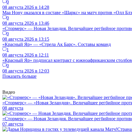
0
08 августа 2026 в 14:28
Маа Нону оказался в составе «Шаркс» на матч против «Олл Бл
0
08 августа 2026 в 13:46
«Стормерс» — Новая Зеландия. Величайшее регбийное против
0
08 августа 2026 в 13:15
«Красный Яр» — «Стрела Ак Барс». Составы команд
1
08 августа 2026 в 12:11
«Красный Яр» подписал контракт с южноафриканским столбо
0
08 августа 2026 в 12:03
Показать больше
Видео
«Стормерс» — «Новая Зеландия». Величайшее регбийное прот
08 августа
«Стормерс» — Новая Зеландия. Величайшее регбийное противос
07 августа