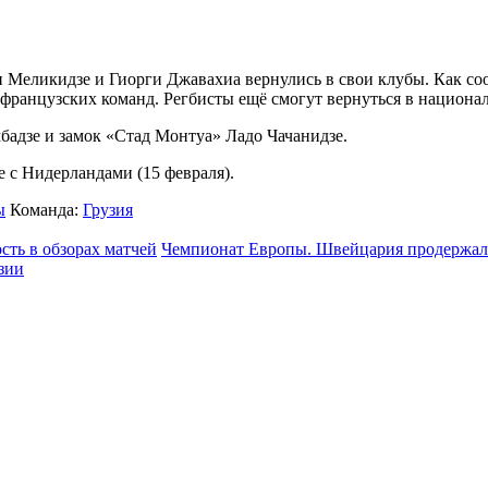
и Меликидзе и Гиорги Джавахиа вернулись в свои клубы. Как со
х французских команд. Регбисты ещё смогут вернуться в национа
бадзе и замок «Стад Монтуа» Ладо Чачанидзе.
 с Нидерландами (15 февраля).
ы
Команда:
Грузия
сть в обзорах матчей
Чемпионат Европы. Швейцария продержала
зии