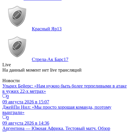
Красный Яр
13
Стрела-Ак Барс
17
Live
На данный момент нет live трансляций
Новости
Ульрих Бейерс: «Нам нужно быть более терпеливыми в атаке
в чужих 22-х метрах»
0
09 августа 2026 в 15:07
ДжейПи Нил: «Мы просто хорошая команда, поэтому
выиграли»
0
09 августа 2026 в 14:36
Аргентина — Южная Африка. Тестовый матч. Обзор