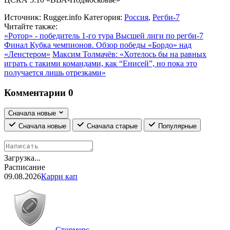
Источник:
Rugger.info
Категория:
Россия
,
Регби-7
Читайте также:
«Ротор» - победитель 1-го тура Высшей лиги по регби-7
Финал Кубка чемпионов. Обзор победы «Бордо» над
«Ленстером»
Максим Толмачёв: «Хотелось бы на равных
играть с такими командами, как “Енисей”, но пока это
получается лишь отрезками»
Комментарии
0
Сначала новые
Сначала новые
Сначала старые
Популярные
Загрузка...
Расписание
09.08.2026
Карри кап
Стормерс