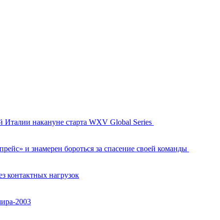
й Италии накануне старта WXV Global Series
рейс» и знамерен бороться за спасение своей команды
ез контактных нагрузок
мира-2003