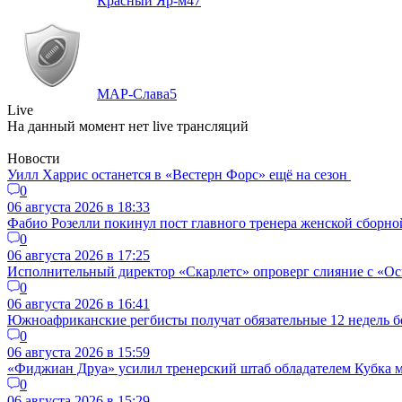
Красный Яр-м
47
МАР-Слава
5
Live
На данный момент нет live трансляций
Новости
Уилл Харрис останется в «Вестерн Форс» ещё на сезон
0
06 августа 2026 в 18:33
Фабио Розелли покинул пост главного тренера женской сборно
0
06 августа 2026 в 17:25
Исполнительный директор «Скарлетс» опроверг слияние с «Осп
0
06 августа 2026 в 16:41
Южноафриканские регбисты получат обязательные 12 недель б
0
06 августа 2026 в 15:59
«Фиджиан Друа» усилил тренерский штаб обладателем Кубка 
0
06 августа 2026 в 15:29