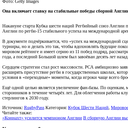
Фото: Getty Images
Она включает ставку на стабильные победы сборной Англии
Накануне старта Кубка шести наций Регбийный союз Англии пр
Англии по регби-15 стабильного успеха на международной аре
В документе подчёркивается, что «успех на международной сц
турниры, но и делать это так, чтобы вдохновлять будущие поко
мировом рейтинге и имеет серию из 11 побед подряд, рассмат
года, а последний Большой шлем был завоёван десять лет назад
Сердцем стратегии стал рост массовости. РСА амбициозно заяви
расширять присутствие регби в государственных школах, кот
условия в «переходные» моменты, когда игроки чаще всего бро
Ещё одной целью является увеличение фан-базы. По оценкам,
сторонников в течение четырёх лет. Для облегчения работы кл
стерлингов к 2030 году.
Источник:
RugbyPass
Категория:
Кубок Шести Наций
,
Мировое
Читайте также:
«Коннахт» усилится чемпионом Англии
В сборную Англии вы