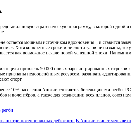
.
едставил новую стратегическую программу, в которой одной из
не.
ене остаётся мощным источником вдохновения», и ставится зад
ления». Хотя конкретные сроки и число титулов не названы, теку
ривается как возможное начало новой успешной эпохи. Напомним
.
л о цели привлечь 50 000 новых зарегистрированных игроков к 2
орые признаны недооценённым ресурсом, развивать адаптирован
сают спорт.
 менее 10% населения Англии считаются болельщиками регби. 
убов и волонтёров, а также для реализации всех планов, союз на
 регби
званы три потенциальных дебютанта
В Англии станет меньше п