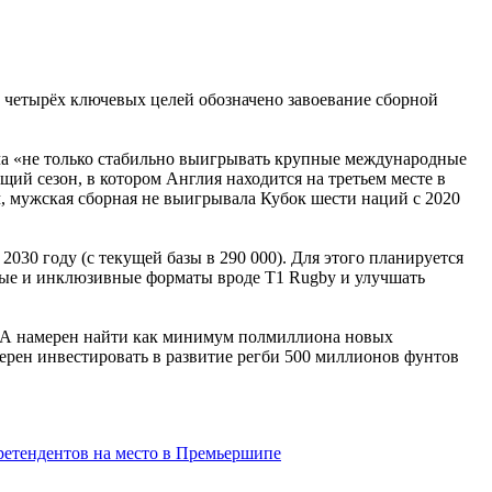
 четырёх ключевых целей обозначено завоевание сборной
ача «не только стабильно выигрывать крупные международные
щий сезон, в котором Англия находится на третьем месте в
, мужская сборная не выигрывала Кубок шести наций с 2020
030 году (с текущей базы в 290 000). Для этого планируется
ные и инклюзивные форматы вроде T1 Rugby и улучшать
РСА намерен найти как минимум полмиллиона новых
мерен инвестировать в развитие регби 500 миллионов фунтов
ретендентов на место в Премьершипе