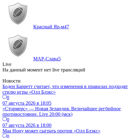
Красный Яр-м
47
МАР-Слава
5
Live
На данный момент нет live трансляций
Новости
Боден Барретт считает, что изменения в правилах подходят
стилю игры «Олл Блэкс»
0
07 августа 2026 в 18:05
«Стормерс» — Новая Зеландия. Величайшее регбийное
противостояние. Live 20:00 (мск)
0
07 августа 2026 в 18:00
Маа Нону может сыграть против «Олл Блэкс»
0