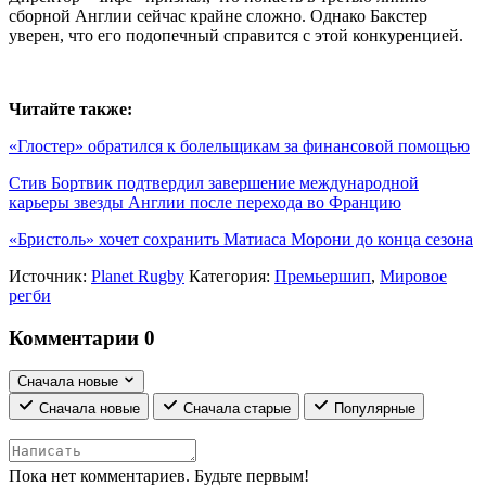
сборной Англии сейчас крайне сложно. Однако Бакстер
уверен, что его подопечный справится с этой конкуренцией.
Читайте также:
«Глостер» обратился к болельщикам за финансовой помощью
Стив Бортвик подтвердил завершение международной
карьеры звезды Англии после перехода во Францию
«Бристоль» хочет сохранить Матиаса Морони до конца сезона
Источник:
Planet Rugby
Категория:
Премьершип
,
Мировое
регби
Комментарии
0
Сначала новые
Сначала новые
Сначала старые
Популярные
Пока нет комментариев. Будьте первым!