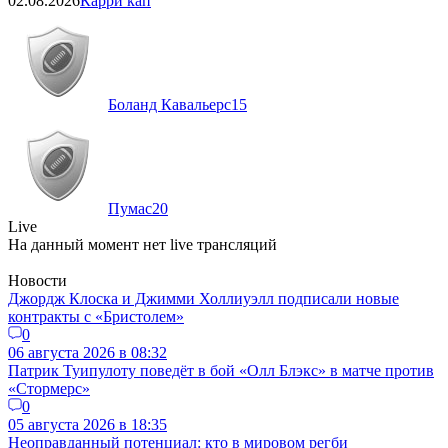
02.08.2026
Карри кап
Боланд Кавальерс
15
Пумас
20
Live
На данный момент нет live трансляций
Новости
Джордж Клоска и Джимми Холлиуэлл подписали новые
контракты с «Бристолем»
0
06 августа 2026 в 08:32
Патрик Туипулоту поведёт в бой «Олл Блэкс» в матче против
«Стормерс»
0
05 августа 2026 в 18:35
Неоправданный потенциал: кто в мировом регби