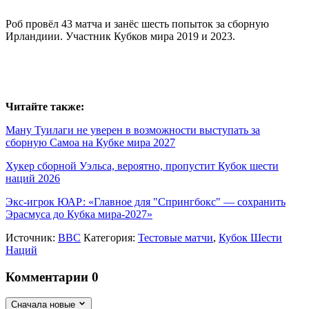
Роб провёл 43 матча и занёс шесть попыток за сборную
Ирландиии. Участник Кубков мира 2019 и 2023.
Читайте также:
Ману Туилаги не уверен в возможности выступать за
сборную Самоа на Кубке мира 2027
Хукер сборной Уэльса, вероятно, пропустит Кубок шести
наций 2026
Экс-игрок ЮАР: «Главное для "Спрингбокс" — сохранить
Эрасмуса до Кубка мира-2027»
Источник:
ВВС
Категория:
Тестовые матчи
,
Кубок Шести
Наций
Комментарии
0
Сначала новые