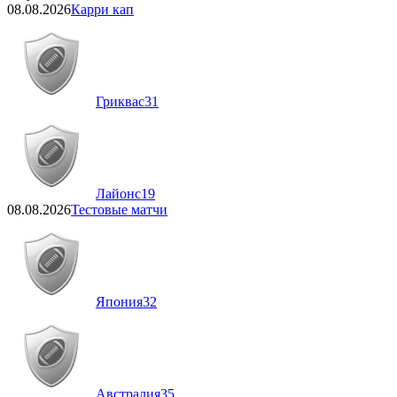
08.08.2026
Карри кап
Гриквас
31
Лайонс
19
08.08.2026
Тестовые матчи
Япония
32
Австралия
35