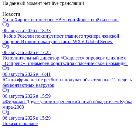
На данный момент нет live трансляций
Новости
Уилл Харрис останется в «Вестерн Форс» ещё на сезон
0
06 августа 2026 в 18:33
Фабио Розелли покинул пост главного тренера женской
сборной Италии накануне старта WXV Global Series
0
06 августа 2026 в 17:25
Исполнительный директор «Скарлетс» опроверг слияние с
«Оспрейс» и знамерен бороться за спасение своей команды
0
06 августа 2026 в 16:41
Южноафриканские регбисты получат обязательные 12 недель
без контактных нагрузок
0
06 августа 2026 в 15:59
«Фиджиан Друа» усилил тренерский штаб обладателем Кубка
мира-2003
0
06 августа 2026 в 15:29
Показать больше