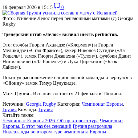
19 февраля 2026 в 15:15
0
Фото: Усиление Лелос перед решающими матчами (c) Georgia
Rugby
Тренерский штаб «Лелос» вызвал шесть регбистов.
Это: столбы Гиорги Ахаладзе («Клермон») и Гиорги
Меликидзе («Стад Франсе»), хукер Николоз Сутидзе («Ла
Рошель»), замок Гиорги Джавахиа («Тулон»), фулбэки Давит
Ниниашвили («Ла Рошель») и Лука Цирекидзе («Блэк
Лайон»).
Покинул расположение национальной команды и вернулся в
«Ойонну» замок Темур Цулукидзе.
Матч Грузия - Испания состоится 21 февраля в Тбилиси.
Источник:
Georgia Rugby
Категория:
Чемпионат Европы
,
Грузия
Команда:
Грузия
Читайте также:
Чемпионат Европы 2026. Обзор второго тура
Чемпионат
Европы. В этот раз без сенсаций
Грузия разгромила
Нидерланды во втором туре чемпионата Европы