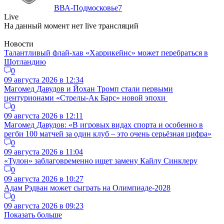
ВВА-Подмосковье
7
Live
На данный момент нет live трансляций
Новости
Талантливый флай-хав «Харрикейнс» может перебраться в
Шотландию
0
09 августа 2026 в 12:34
Магомед Давудов и Йохан Тромп стали первыми
центурионами «Стрелы-Ак Барс» новой эпохи
0
09 августа 2026 в 12:11
Магомед Давудов: «В игровых видах спорта и особенно в
регби 100 матчей за один клуб – это очень серьёзная цифра»
0
09 августа 2026 в 11:04
«Тулон» заблаговременно ищет замену Кайлу Синклеру
0
09 августа 2026 в 10:27
Адам Рэдван может сыграть на Олимпиаде-2028
0
09 августа 2026 в 09:23
Показать больше