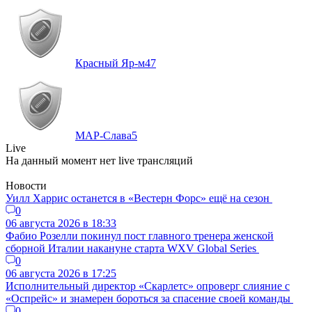
Красный Яр-м
47
МАР-Слава
5
Live
На данный момент нет live трансляций
Новости
Уилл Харрис останется в «Вестерн Форс» ещё на сезон
0
06 августа 2026 в 18:33
Фабио Розелли покинул пост главного тренера женской
сборной Италии накануне старта WXV Global Series
0
06 августа 2026 в 17:25
Исполнительный директор «Скарлетс» опроверг слияние с
«Оспрейс» и знамерен бороться за спасение своей команды
0