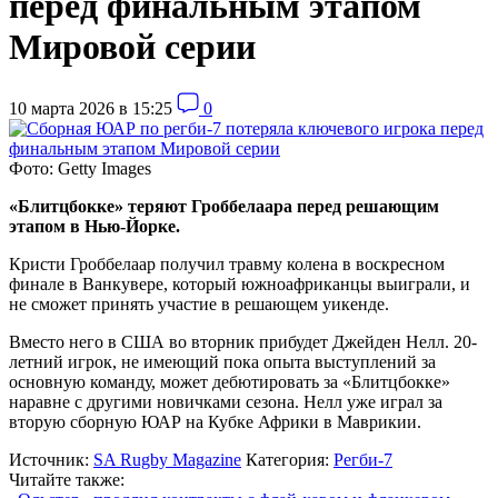
перед финальным этапом
Мировой серии
10 марта 2026 в 15:25
0
Фото: Getty Images
«Блитцбокке» теряют Гроббелаара перед решающим
этапом в Нью-Йорке.
Кристи Гроббелаар получил травму колена в воскресном
финале в Ванкувере, который южноафриканцы выиграли, и
не сможет принять участие в решающем уикенде.
Вместо него в США во вторник прибудет Джейден Нелл. 20-
летний игрок, не имеющий пока опыта выступлений за
основную команду, может дебютировать за «Блитцбокке»
наравне с другими новичками сезона. Нелл уже играл за
вторую сборную ЮАР на Кубке Африки в Маврикии.
Источник:
SA Rugby Magazine
Категория:
Регби-7
Читайте также: