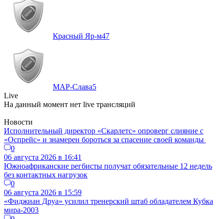
Красный Яр-м
47
МАР-Слава
5
Live
На данный момент нет live трансляций
Новости
Исполнительный директор «Скарлетс» опроверг слияние с
«Оспрейс» и знамерен бороться за спасение своей команды
0
06 августа 2026 в 16:41
Южноафриканские регбисты получат обязательные 12 недель
без контактных нагрузок
0
06 августа 2026 в 15:59
«Фиджиан Друа» усилил тренерский штаб обладателем Кубка
мира-2003
0