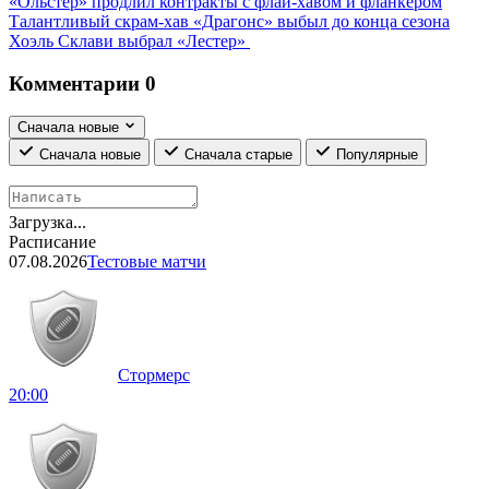
«Ольстер» продлил контракты с флай-хавом и фланкером
Талантливый скрам-хав «Драгонс» выбыл до конца сезона
Хоэль Склави выбрал «Лестер»
Комментарии
0
Сначала новые
Сначала новые
Сначала старые
Популярные
Загрузка...
Расписание
07.08.2026
Тестовые матчи
Стормерс
20:00