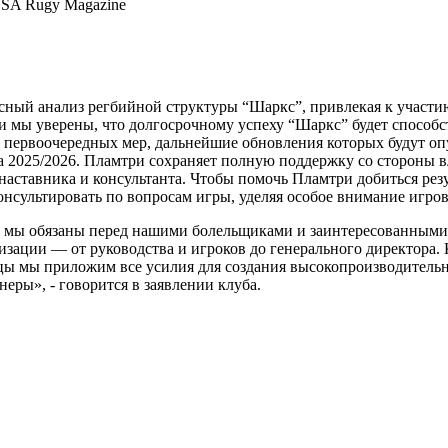
 SA Rugy Magazine
ксный анализ регбийной структуры “Шаркс”, привлекая к участи
 и мы уверены, что долгосрочному успеху “Шаркс” будет способс
х первоочередных мер, дальнейшие обновления которых будут 
а 2025/2026. Пламтри сохраняет полную поддержку со стороны в
наставника и консультанта. Чтобы помочь Пламтри добиться резу
консультировать по вопросам игры, уделяя особое внимание игро
 мы обязаны перед нашими болельщиками и заинтересованными с
изации — от руководства и игроков до генерального директора.
ы мы приложим все усилия для создания высокопроизводительно
ры», - говорится в заявлении клуба.