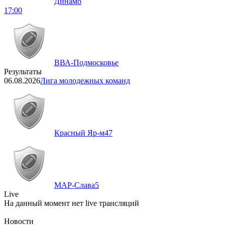
Динамо
17:00
ВВА-Подмосковье
Результаты
06.08.2026
Лига молодежных команд
Красный Яр-м
47
МАР-Слава
5
Live
На данный момент нет live трансляций
Новости