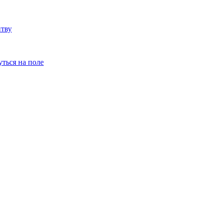
итву
уться на поле