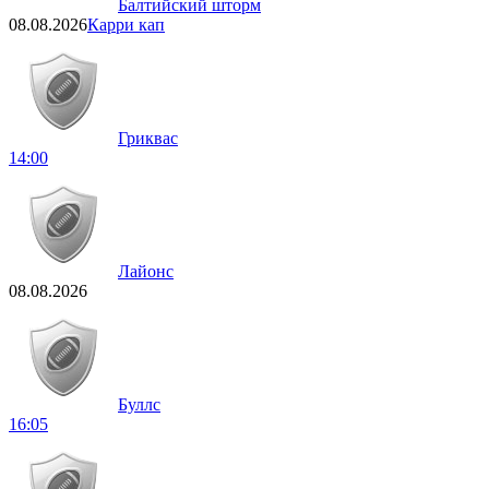
Балтийский шторм
08.08.2026
Карри кап
Гриквас
14:00
Лайонс
08.08.2026
Буллс
16:05