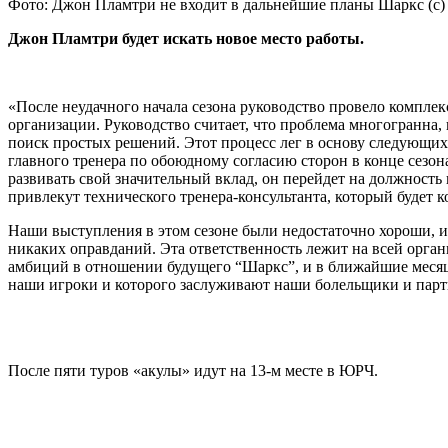
Фото: Джон Пламтри не входит в дальнейшие планы Шаркс (c)
Джон Пламтри будет искать новое место работы.
«После неудачного начала сезона руководство провело компле
организации. Руководство считает, что проблема многогранна,
поиск простых решений. Этот процесс лег в основу следующи
главного тренера по обоюдному согласию сторон в конце сезон
развивать свой значительный вклад, он перейдет на должность 
привлекут технического тренера-консультанта, который будет 
Наши выступления в этом сезоне были недостаточно хороши, и
никаких оправданий. Эта ответственность лежит на всей орган
амбиций в отношении будущего “Шаркс”, и в ближайшие месяц
наши игроки и которого заслуживают наши болельщики и партне
После пяти туров «акулы» идут на 13-м месте в ЮРЧ.