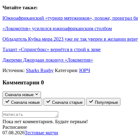
Читайте также:
Южноафриканский «турнир мятежников», похоже, проиграл б
«Локомотив» усилился южноафриканским столбом
Обладатель Кубка мира 2023 уже не так уверен в желании верн
Талант «Спрингбокс» вернётся в строй к зиме
Джереми Джордаан покинул «Локомотив»
Источник:
Sharks Rugby
Категория:
ЮРЧ
Комментарии
0
Сначала новые
Сначала новые
Сначала старые
Популярные
Пока нет комментариев. Будьте первым!
Расписание
07.08.2026
Тестовые матчи