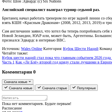
Фото: Шон Эдвардс (c) Six Nations
Английский специалист выиграл турнир седьмой раз.
Британец начал работать тренером по игре задней линии со сб
взять КШН «Красным Драконам» (2008, 2012, 2013, 2019) и три
Сам англичанин заявил, что хотел бы теперь попробовать себя
Новой Зеландии, ЮАР или, может быть, Аргентины. Большинств
признался Эдвардс в интервью ВВС.
Источник:
Wales Online
Категория:
Кубок Шести Наций
Команд
Читайте также:
Кубок шести наций стал пока что главным событием 2026 года
Часть 1
Как «Ле Блё» второй год кряду стали лучшими в Европе
Комментарии
0
Сначала новые
Сначала новые
Сначала старые
Популярные
Пока нет комментариев. Будьте первым!
Расписание