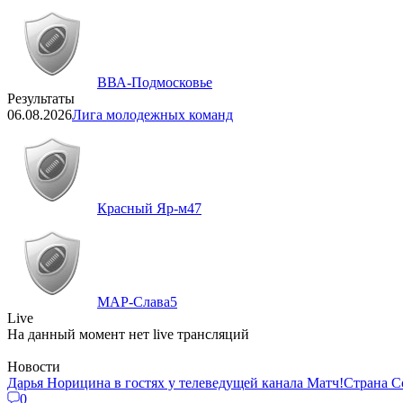
ВВА-Подмосковье
Результаты
06.08.2026
Лига молодежных команд
Красный Яр-м
47
МАР-Слава
5
Live
На данный момент нет live трансляций
Новости
Дарья Норицина в гостях у телеведущей канала Матч!Страна
0