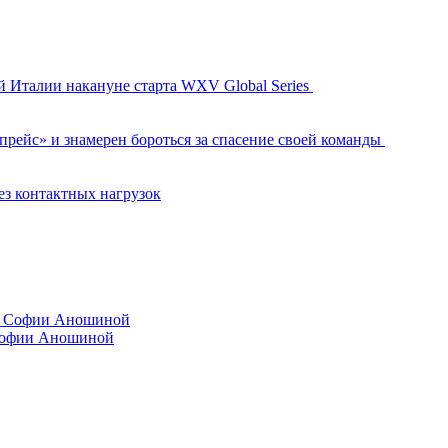
й Италии накануне старта WXV Global Series
рейс» и знамерен бороться за спасение своей команды
ез контактных нагрузок
 Софии Аношиной