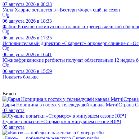
07 августа 2026 в 08:23
Уилл Харрис останется в «Вестерн Форс» ещё на сезон
0
06 августа 2026 в 18:33
Фабио Розелли покинул пост главного тренера женской сборно
0
06 августа 2026 в 17:25
Исполнительный директор «Скарлетс» опроверг слияние с «Осп
0
06 августа 2026 в 16:41
Южноафриканские регбисты получат обязательные 12 недель б
0
06 августа 2026 в 15:59
Показать больше
Видео
Дарья Норицина в гостях у телеведущей канала Матч!Страна
07 августа
Лучшие попытки «Стормерс» в минувшем сезоне ЮРЧ
05 августа
«Блюз» — победитель женского Супер регби