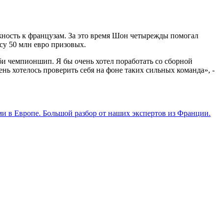
олжность к французам. За это время Шон четырежды помогал
су 50 млн евро призовых.
гби чемпионшип. Я бы очень хотел поработать со сборной
ь хотелось проверить себя на фоне таких сильных команда», -
ми в Европе. Большой разбор от наших экспертов из Франции.