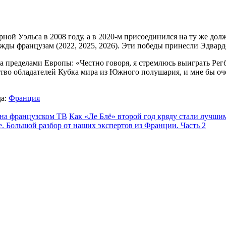
орной Уэльса в 2008 году, а в 2020-м присоединился на ту же д
жды французам (2022, 2025, 2026). Эти победы принесли Эдвард
 за пределами Европы: «Честно говоря, я стремлюсь выиграть Ре
о обладателей Кубка мира из Южного полушария, и мне бы очен
а:
Франция
 на французском ТВ
Как «Ле Блё» второй год кряду стали лучши
. Большой разбор от наших экспертов из Франции. Часть 2