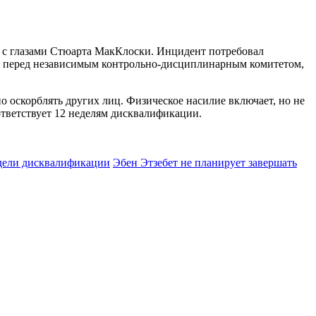
т с глазами Стюарта МакКлоски. Инцидент потребовал
ет перед независимым контрольно-дисциплинарным комитетом,
 оскорблять других лиц. Физическое насилие включает, но не
ответствует 12 неделям дисквалификации.
дели дисквалификации
Эбен Этзебет не планирует завершать