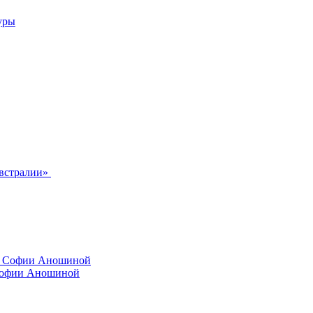
уры
Австралии»
 Софии Аношиной