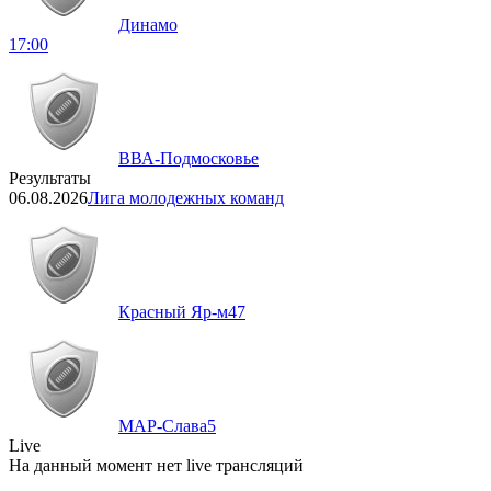
Динамо
17:00
ВВА-Подмосковье
Результаты
06.08.2026
Лига молодежных команд
Красный Яр-м
47
МАР-Слава
5
Live
На данный момент нет live трансляций