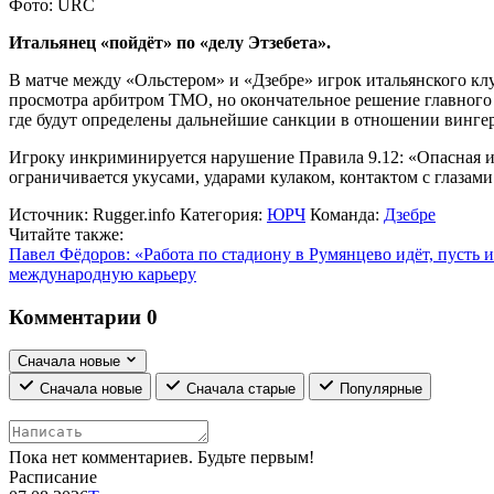
Фото: URC
Итальянец «пойдёт» по «делу Этзебета».
В матче между «Ольстером» и «Дзебре» игрок итальянского к
просмотра арбитром TMO, но окончательное решение главного
где будут определены дальнейшие санкции в отношении вингер
Игроку инкриминируется нарушение Правила 9.12: «Опасная игр
ограничивается укусами, ударами кулаком, контактом с глазам
Источник:
Rugger.info
Категория:
ЮРЧ
Команда:
Дзебре
Читайте также:
Павел Фёдоров: «Работа по стадиону в Румянцево идёт, пусть и
международную карьеру
Комментарии
0
Сначала новые
Сначала новые
Сначала старые
Популярные
Пока нет комментариев. Будьте первым!
Расписание