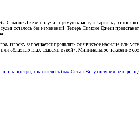
луба Симоне Джези получил прямую красную карточку за контак
 судьи осталось без изменений. Теперь Симоне Джези предстан
а.
а. Игроку запрещается проявлять физическое насилие или устно
и или областью глаз, ударами рукой». Минимальное наказание со
 не так быстро, как хотелось бы»
Оскар Жегу получил четыре не