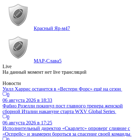
Красный Яр-м
47
МАР-Слава
5
Live
На данный момент нет live трансляций
Новости
Уилл Харрис останется в «Вестерн Форс» ещё на сезон
0
06 августа 2026 в 18:33
Фабио Розелли покинул пост главного тренера женской
сборной Италии накануне старта WXV Global Series
0
06 августа 2026 в 17:25
Исполнительный директор «Скарлетс» опроверг слияние с
«Оспрейс» и знамерен бороться за спасение своей команды
0