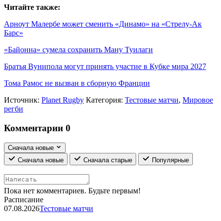
Читайте также:
Арноут Малербе может сменить «Динамо» на «Стрелу-Ак
Барс»
«Байонна» сумела сохранить Ману Туилаги
Братья Вунипола могут принять участие в Кубке мира 2027
Тома Рамос не вызван в сборную Франции
Источник:
Planet Rugby
Категория:
Тестовые матчи
,
Мировое
регби
Комментарии
0
Сначала новые
Сначала новые
Сначала старые
Популярные
Пока нет комментариев. Будьте первым!
Расписание
07.08.2026
Тестовые матчи