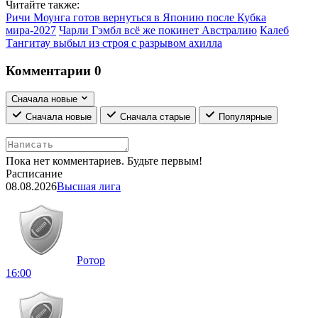
Читайте также:
Ричи Моунга готов вернуться в Японию после Кубка
мира-2027
Чарли Гэмбл всё же покинет Австралию
Калеб
Тангитау выбыл из строя с разрывом ахилла
Комментарии
0
Сначала новые
Сначала новые
Сначала старые
Популярные
Пока нет комментариев. Будьте первым!
Расписание
08.08.2026
Высшая лига
Ротор
16:00