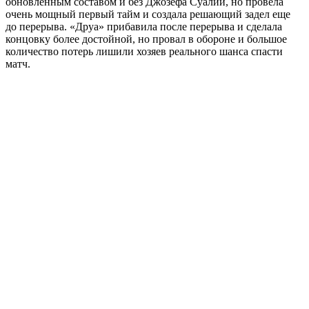
обновленным составом и без Джозефа Суалии, но провела
очень мощный первый тайм и создала решающий задел еще
до перерыва. «Друа» прибавила после перерыва и сделала
концовку более достойной, но провал в обороне и большое
количество потерь лишили хозяев реального шанса спасти
матч.