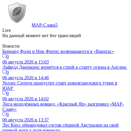
МАР-Слава
5
Live
На данный момент нет live трансляций
Новости
Бернард Фоли и Ник Фиппс возвращаются в «Варатас»
0
06 августа 2026 в 15:03
Дафидд Дженкинс вернётся в строй к старту сезона в Англии
0
06 августа 2026 в 14:46
Уоллес Ситити пропустит старт новозеландского турне в
ЮАР
0
06 августа 2026 в 14:02
Лига молодёжных команд. «Красный Яр» разгромил «МАР-
Славу»
0
06 августа 2026 в 13:37
Лес Кисс обнародовал состав сборной Австралии на свой
первый матч у руля команды