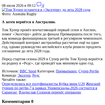
08 июля 2026 в 09:12
0
Фото: Australia Rugby
А затем вернётся в Австралию.
Том Хупер провёл впечатляющий первый сезон в Англии,
помог «Эксетеру» дойти до финала Премьершипа после того,
как команда финишировала третьей в регулярном чемпионате.
Действующий контракт австралийца рассчитан ещё на один
год, однако руководство английского клуба решило продлить
соглашение до лета 2028 года.
Перед стартом сезона-2029 в Супер регби Том Хупер вернётся
на родину в «Редс», где проведёт как минимум один год.
Источник:
BBC Sport
Категория:
Премьершип
,
Супер Регби
Команда:
Эксетер
,
Редс
Читайте также:
Определились все полуфиналисты Кубка мира U20
Женский
турнир по регби-7 в рамках Универсиады-2026 состоится в
Саранске
Владислав Созонов перенёс операцию
Комментарии
0