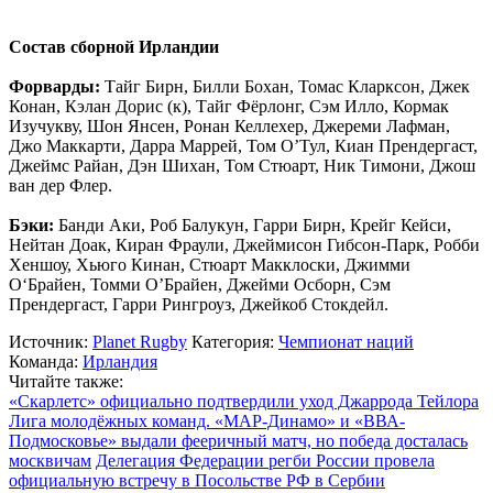
Состав сборной Ирландии
Форварды:
Тайг Бирн, Билли Бохан, Томас Кларксон, Джек
Конан, Кэлан Дорис (к), Тайг Фёрлонг, Сэм Илло, Кормак
Изучукву, Шон Янсен, Ронан Келлехер, Джереми Лафман,
Джо Маккарти, Дарра Маррей, Том О’Тул, Киан Прендергаст,
Джеймс Райан, Дэн Шихан, Том Стюарт, Ник Тимони, Джош
ван дер Флер.
Бэки:
Банди Аки, Роб Балукун, Гарри Бирн, Крейг Кейси,
Нейтан Доак, Киран Фраули, Джеймисон Гибсон-Парк, Робби
Хеншоу, Хьюго Кинан, Стюарт Макклоски, Джимми
О‘Брайен, Томми О’Брайен, Джейми Осборн, Сэм
Прендергаст, Гарри Рингроуз, Джейкоб Стокдейл.
Источник:
Planet Rugby
Категория:
Чемпионат наций
Команда:
Ирландия
Читайте также:
«Скарлетс» официально подтвердили уход Джаррода Тейлора
Лига молодёжных команд. «МАР-Динамо» и «ВВА-
Подмосковье» выдали фееричный матч, но победа досталась
москвичам
Делегация Федерации регби России провела
официальную встречу в Посольстве РФ в Сербии