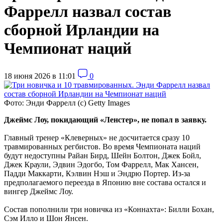
Фаррелл назвал состав
сборной Ирландии на
Чемпионат наций
18 июня 2026 в 11:01
0
Фото: Энди Фаррелл (с) Getty Images
Джеймс Лоу, покидающий «Ленстер», не попал в заявку.
Главный тренер «Клеверных» не досчитается сразу 10
травмированных регбистов. Во время Чемпионата наций
будут недоступны Райан Бирд, Шейн Болтон, Джек Бойл,
Джек Краули, Эдвин Эдогбо, Том Фаррелл, Мак Хансен,
Падди Маккарти, Кэлвин Нэш и Эндрю Портер. Из-за
предполагаемого переезда в Японию вне состава остался и
вингер Джеймс Лоу.
Состав пополнили три новичка из «Коннахта»: Билли Бохан,
Сэм Илло и Шон Янсен.