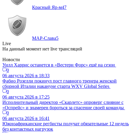
Красный Яр-м
47
МАР-Слава
5
Live
На данный момент нет live трансляций
Новости
Уилл Харрис останется в «Вестерн Форс» ещё на сезон
0
06 августа 2026 в 18:33
Фабио Розелли покинул пост главного тренера женской
сборной Италии накануне старта WXV Global Series
0
06 августа 2026 в 17:25
Исполнительный директор «Скарлетс» опроверг слияние с
«Оспрейс» и знамерен бороться за спасение своей команды
0
06 августа 2026 в 16:41
Южноафриканские регбисты получат обязательные 12 недель
без контактных нагрузок