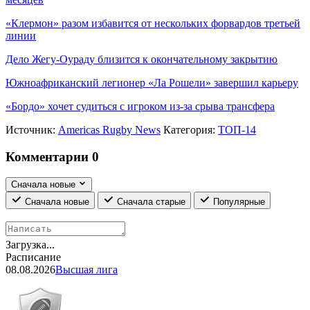
«Клермон» разом избавится от нескольких форвардов третьей
линии
Дело Жегу-Оураду близится к окончательному закрытию
Южноафриканский легионер «Ла Рошели» завершил карьеру
«Бордо» хочет судиться с игроком из-за срыва трансфера
Источник:
Americas Rugby News
Категория:
ТОП-14
Комментарии
0
Сначала новые
Сначала новые
Сначала старые
Популярные
Загрузка...
Расписание
08.08.2026
Высшая лига