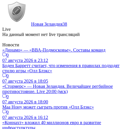
Новая Зеландия
38
Live
На данный момент нет live трансляций
Новости
«Динамо» — «ВВА-Подмосковье». Составы команд
0
07 августа 2026 в 23:12
Боден Барретт считает, что изменения в правилах подходят
стилю игры «Олл Блэкс»
0
07 августа 2026 в 18:05
«Стормерс» — Новая Зеландия. Величайшее регбийное
противостояние. Live 20:00 (мск)
0
07 августа 2026 в 18:00
Маа Нону может сыграть против «Олл Блэкс»
0
07 августа 2026 в 16:12
«Коннахт» вложил 40 миллионов евро в развитие
инфрастурктуры