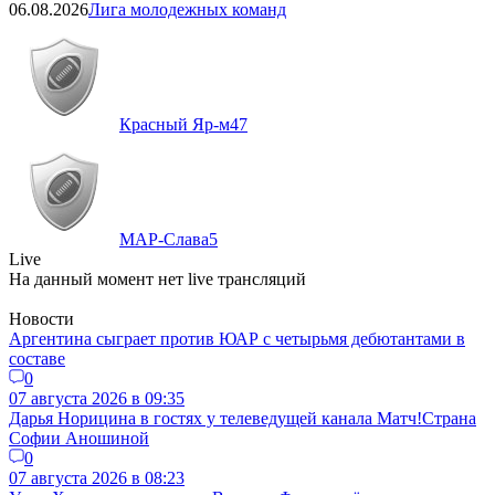
06.08.2026
Лига молодежных команд
Красный Яр-м
47
МАР-Слава
5
Live
На данный момент нет live трансляций
Новости
Аргентина сыграет против ЮАР с четырьмя дебютантами в
составе
0
07 августа 2026 в 09:35
Дарья Норицина в гостях у телеведущей канала Матч!Страна
Софии Аношиной
0
07 августа 2026 в 08:23