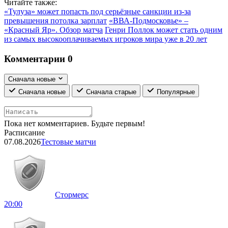
Читайте также:
«Тулуза» может попасть под серьёзные санкции из-за
превышения потолка зарплат
«ВВА-Подмосковье» –
«Красный Яр». Обзор матча
Генри Поллок может стать одним
из самых высокооплачиваемых игроков мира уже в 20 лет
Комментарии
0
Сначала новые
Сначала новые
Сначала старые
Популярные
Пока нет комментариев. Будьте первым!
Расписание
07.08.2026
Тестовые матчи
Стормерс
20:00