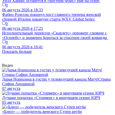
Уилл Харрис останется в «Вестерн Форс» ещё на сезон
0
06 августа 2026 в 18:33
Фабио Розелли покинул пост главного тренера женской
сборной Италии накануне старта WXV Global Series
0
06 августа 2026 в 17:25
Исполнительный директор «Скарлетс» опроверг слияние с
«Оспрейс» и знамерен бороться за спасение своей команды
0
06 августа 2026 в 16:41
Показать больше
Видео
Дарья Норицина в гостях у телеведущей канала Матч!Страна
Софии Аношиной
07 августа
Лучшие попытки «Стормерс» в минувшем сезоне ЮРЧ
05 августа
«Блюз» — победитель женского Супер регби