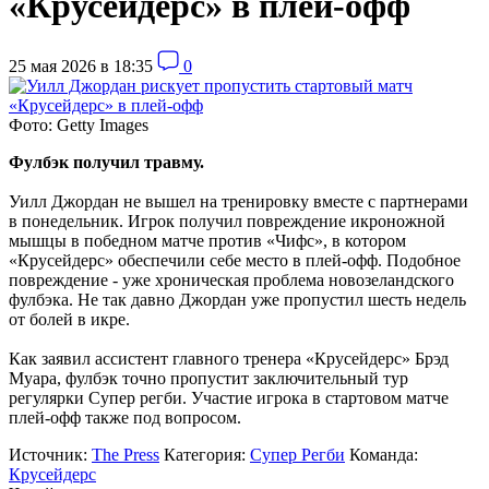
«Крусейдерс» в плей-офф
25 мая 2026 в 18:35
0
Фото: Getty Images
Фулбэк получил травму.
Уилл Джордан не вышел на тренировку вместе с партнерами
в понедельник. Игрок получил повреждение икроножной
мышцы в победном матче против «Чифс», в котором
«Крусейдерс» обеспечили себе место в плей-офф. Подобное
повреждение - уже хроническая проблема новозеландского
фулбэка. Не так давно Джордан уже пропустил шесть недель
от болей в икре.
Как заявил ассистент главного тренера «Крусейдерс» Брэд
Муара, фулбэк точно пропустит заключительный тур
регулярки Супер регби. Участие игрока в стартовом матче
плей-офф также под вопросом.
Источник:
The Press
Категория:
Супер Регби
Команда:
Крусейдерс