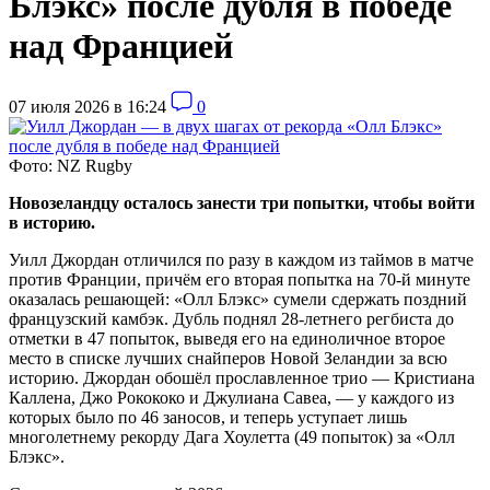
Блэкс» после дубля в победе
над Францией
07 июля 2026 в 16:24
0
Фото: NZ Rugby
Новозеландцу осталось занести три попытки, чтобы войти
в историю.
Уилл Джордан отличился по разу в каждом из таймов в матче
против Франции, причём его вторая попытка на 70-й минуте
оказалась решающей: «Олл Блэкс» сумели сдержать поздний
французский камбэк. Дубль поднял 28-летнего регбиста до
отметки в 47 попыток, выведя его на единоличное второе
место в списке лучших снайперов Новой Зеландии за всю
историю. Джордан обошёл прославленное трио — Кристиана
Каллена, Джо Рокококо и Джулиана Савеа, — у каждого из
которых было по 46 заносов, и теперь уступает лишь
многолетнему рекорду Дага Хоулетта (49 попыток) за «Олл
Блэкс».