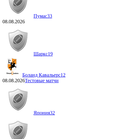
Пумас
33
08.08.2026
Шаркс
19
Боланд Кавальерс
12
08.08.2026
Тестовые матчи
Япония
32