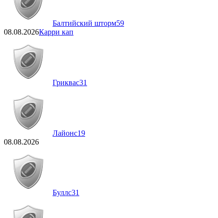
Балтийский шторм
59
08.08.2026
Карри кап
Гриквас
31
Лайонс
19
08.08.2026
Буллс
31