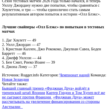
Сезон тестовых матчей 2026 года только начался, и теперь
Уиллу Джордану нужно две попытки, чтобы сравняться с
Хоулеттом, и три — чтобы единолично стать самым
результативным автором попыток в истории «Олл Блэкс».
Лучшие снайперы «Олл Блэкс» по попыткам в тестовых
матчах
1. Даг Хоулетт — 49
2. Уилл Джордан — 47
3. Кристиан Каллен, Джо Рокококо, Джулиан Савеа, Боден
Барретт — 46
4. Джефф Уилсон — 44
5. Бен Смит, Риеко Иоане — 39
6. Джона Лому — 37
Источник:
Rugger.info
Категория:
Чемпионат наций
Команда:
Новая Зеландия
Читайте также:
Бывший главный тренер «Фиджиан Друа» войдёт в
тренерский штаб Японии
Картер Гордон и Том Хупер всё же
не сыграют против Франции
«Фиджиан Друа» может
рассчитывать на увеличение финансирования со стороны
Австралии