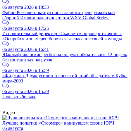
0
06 августа 2026 в 18:33
Фабио Розелли покинул пост главного тренера женской
сборной Италии накануне старта WXV Global Series
0
06 августа 2026 в 17:25
Исполнительный директор «Скарлетс» опроверг слияние с
«Оспрейс» и знамерен бороться за спасение своей команды
0
06 августа 2026 в 16:41
Южноафриканские регбисты получат обязательные 12 недель
без контактных нагрузок
0
06 августа 2026 в 15:59
«Фиджиан Друа» усилил тренерский штаб обладателем Кубка
мира-2003
0
06 августа 2026 в 15:29
Показать больше
Видео
Лучшие попытки «Стормерс» в минувшем сезоне ЮРЧ
05 августа