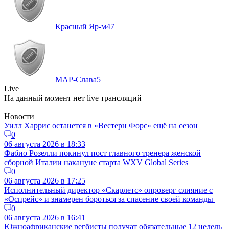
Красный Яр-м
47
МАР-Слава
5
Live
На данный момент нет live трансляций
Новости
Уилл Харрис останется в «Вестерн Форс» ещё на сезон
0
06 августа 2026 в 18:33
Фабио Розелли покинул пост главного тренера женской
сборной Италии накануне старта WXV Global Series
0
06 августа 2026 в 17:25
Исполнительный директор «Скарлетс» опроверг слияние с
«Оспрейс» и знамерен бороться за спасение своей команды
0
06 августа 2026 в 16:41
Южноафриканские регбисты получат обязательные 12 недель