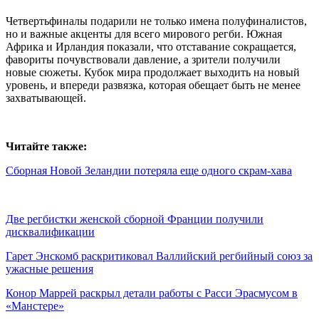
Четвертьфиналы подарили не только имена полуфиналистов,
но и важные акценты для всего мирового регби. Южная
Африка и Ирландия показали, что отставание сокращается,
фавориты почувствовали давление, а зрители получили
новые сюжеты. Кубок мира продолжает выходить на новый
уровень, и впереди развязка, которая обещает быть не менее
захватывающей.
Читайте также:
Сборная Новой Зеландии потеряла еще одного скрам-хава
Две регбистки женской сборной Франции получили
дисквалификации
Гарет Энскомб раскритиковал Валлийский регбийный союз за
ужасные решения
Конор Маррей раскрыл детали работы с Расси Эрасмусом в
«Манстере»