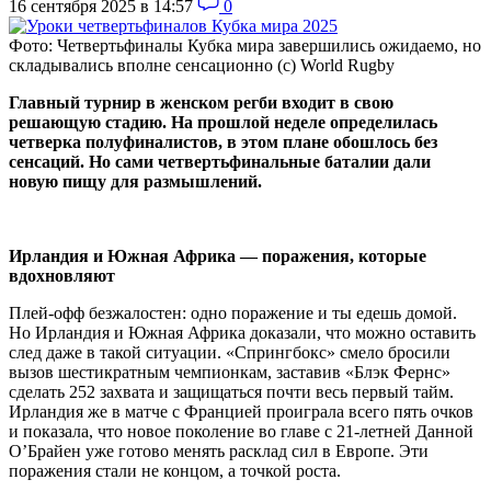
16 сентября 2025 в 14:57
0
Фото: Четвертьфиналы Кубка мира завершились ожидаемо, но
складывались вполне сенсационно (с) World Rugby
Главный турнир в женском регби входит в свою
решающую стадию. На прошлой неделе определилась
четверка полуфиналистов, в этом плане обошлось без
сенсаций. Но сами четвертьфинальные баталии дали
новую пищу для размышлений.
Ирландия и Южная Африка — поражения, которые
вдохновляют
Плей-офф безжалостен: одно поражение и ты едешь домой.
Но Ирландия и Южная Африка доказали, что можно оставить
след даже в такой ситуации. «Спрингбокс» смело бросили
вызов шестикратным чемпионкам, заставив «Блэк Фернс»
сделать 252 захвата и защищаться почти весь первый тайм.
Ирландия же в матче с Францией проиграла всего пять очков
и показала, что новое поколение во главе с 21-летней Данной
О’Брайен уже готово менять расклад сил в Европе. Эти
поражения стали не концом, а точкой роста.