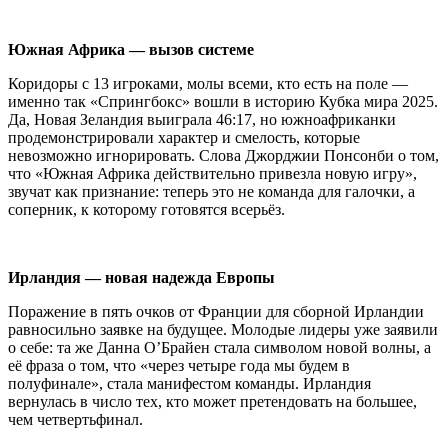
Южная Африка — вызов системе
Коридоры с 13 игроками, молы всеми, кто есть на поле —
именно так «Спрингбокс» вошли в историю Кубка мира 2025.
Да, Новая Зеландия выиграла 46:17, но южноафриканки
продемонстрировали характер и смелость, которые
невозможно игнорировать. Слова Джорджии Понсонби о том,
что «Южная Африка действительно привезла новую игру»,
звучат как признание: теперь это не команда для галочки, а
соперник, к которому готовятся всерьёз.
Ирландия — новая надежда Европы
Поражение в пять очков от Франции для сборной Ирландии
равносильно заявке на будущее. Молодые лидеры уже заявили
о себе: та же Данна О’Брайен стала символом новой волны, а
её фраза о том, что «через четыре года мы будем в
полуфинале», стала манифестом команды. Ирландия
вернулась в число тех, кто может претендовать на большее,
чем четвертьфинал.