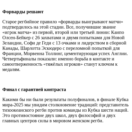
Форварды решают
Старое регбийное правило «форварды выигрывают матчи»
подтвердилось на этой стадии. Все, получившие звание
«игрок матча» из первой, второй или третьей линии: Каипо
Олсен-Бейкер с 26 захватами и двумя попытками для Новой
Зеландии, Софи де Геди с 13 очками и лидерством в сборной
Канады, Шарлотта Эскюдеро с переломной попыткой для
Франции, Морвенна Толлинг, цементирующая успех Англии.
Четвертьфиналы показали: именно борьба в контакте и
самоотверженность «тяжёлых игроков» станут ключом к
медалям.
Финал с гарантией контраста
Какими бы ни были результаты полуфиналов, в финале Кубка
мира-2025 мы увидим столкновение традиций: представитель
тихоокеанского регби против команды из Кубка шести наций.
Это противостояние двух школ, двух философий и двух
главных центров силы в мировом женском регби.