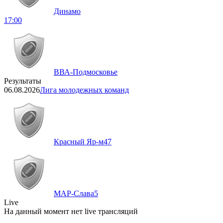
Динамо
17:00
ВВА-Подмосковье
Результаты
06.08.2026
Лига молодежных команд
Красный Яр-м
47
МАР-Слава
5
Live
На данный момент нет live трансляций