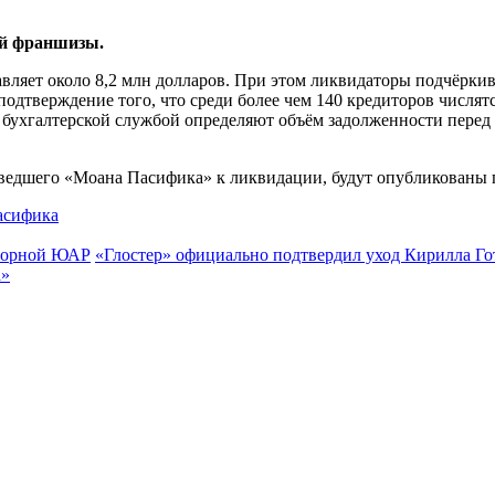
ой франшизы.
вляет около 8,2 млн долларов. При этом ликвидаторы подчёркив
одтверждение того, что среди более чем 140 кредиторов числятс
 бухгалтерской службой определяют объём задолженности перед 
ведшего «Моана Пасифика» к ликвидации, будут опубликованы 
асифика
сборной ЮАР
«Глостер» официально подтвердил уход Кирилла Гот
а»