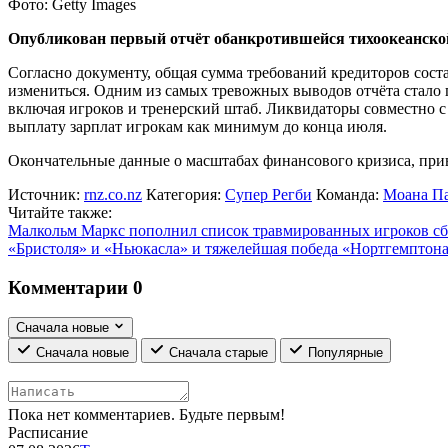
Фото: Getty Images
Опубликован первый отчёт обанкротившейся тихоокеанск
Согласно документу, общая сумма требований кредиторов соста
измениться. Одним из самых тревожных выводов отчёта стало п
включая игроков и тренерский штаб. Ликвидаторы совместно с
выплату зарплат игрокам как минимум до конца июля.
Окончательные данные о масштабах финансового кризиса, при
Источник:
rnz.co.nz
Категория:
Супер Регби
Команда:
Моана П
Читайте также:
Малкольм Маркс пополнил список травмированных игроков 
«Бристоля» и «Ньюкасла» и тяжелейшая победа «Нортгемптон
Комментарии
0
Сначала новые
Сначала новые
Сначала старые
Популярные
Пока нет комментариев. Будьте первым!
Расписание