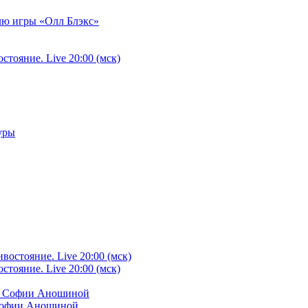
илю игры «Олл Блэкс»
тояние. Live 20:00 (мск)
уры
тояние. Live 20:00 (мск)
 Софии Аношиной