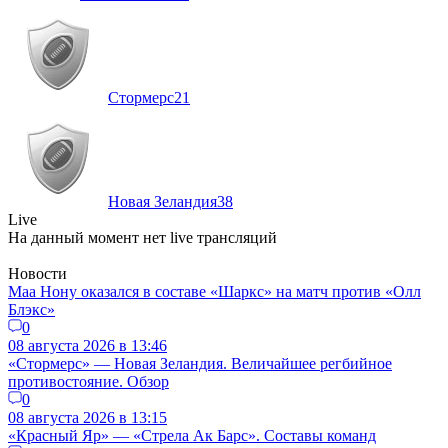
Стормерс
21
Новая Зеландия
38
Live
На данный момент нет live трансляций
Новости
Маа Нону оказался в составе «Шаркс» на матч против «Олл
Блэкс»
0
08 августа 2026 в 13:46
«Стормерс» — Новая Зеландия. Величайшее регбийное
противостояние. Обзор
0
08 августа 2026 в 13:15
«Красный Яр» — «Стрела Ак Барс». Составы команд