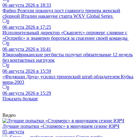
06 августа 2026 в 18:33
Фабио Розелли покинул пост главного тренера женской
сборной Италии накануне старта WXV Global Series
0
06 августа 2026 в 17:25
Исполнительный директор «Скарлетс» опроверг слияние с
«Оспрейс» и знамерен бороться за спасение своей команды
0
06 августа 2026 в 16:41
Южноафриканские регбисты получат обязательные 12 недель
без контактных нагрузок
0
06 августа 2026 в 15:59
«Фиджиан Друа» усилил тренерский штаб обладателем Кубка
мира-2003
0
06 августа 2026 в 15:29
Показать больше
Видео
Лучшие попытки «Стормерс» в минувшем сезоне ЮРЧ
05 августа