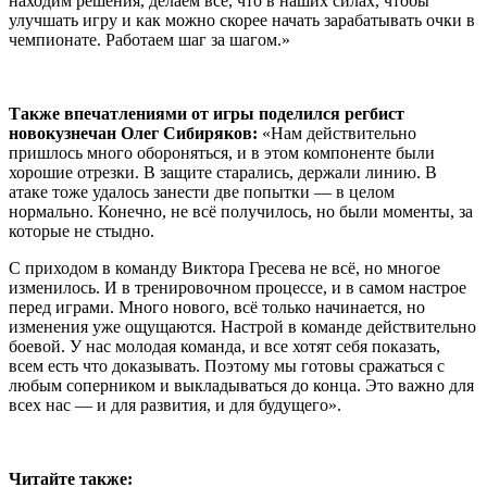
находим решения, делаем всё, что в наших силах, чтобы
улучшать игру и как можно скорее начать зарабатывать очки в
чемпионате. Работаем шаг за шагом.»
Также впечатлениями от игры поделился регбист
новокузнечан Олег Сибиряков:
«Нам действительно
пришлось много обороняться, и в этом компоненте были
хорошие отрезки. В защите старались, держали линию. В
атаке тоже удалось занести две попытки — в целом
нормально. Конечно, не всё получилось, но были моменты, за
которые не стыдно.
С приходом в команду Виктора Гресева не всё, но многое
изменилось. И в тренировочном процессе, и в самом настрое
перед играми. Много нового, всё только начинается, но
изменения уже ощущаются. Настрой в команде действительно
боевой. У нас молодая команда, и все хотят себя показать,
всем есть что доказывать. Поэтому мы готовы сражаться с
любым соперником и выкладываться до конца. Это важно для
всех нас — и для развития, и для будущего».
Читайте также: