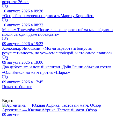
возрасте 26 лет
0
10 августа 2026 в 09:38
«Оспрейс» намерены подписать Марику Короибете
0
10 августа 2026 в 08:32
Максим Толмачёв: «После такого первого тайма мы всё равно
могли сегодня даже побеждать»
0
09 августа 2026 в 19:23
Александр Янюшкин: «Могли заработать бонус за
результативность, но уезжаем с победой, и это самое главное»
0
09 августа 2026 в 19:06
Два дебютанта и новый капитан. Дэйв Ренни объявил состав
«Олл Блэкс» на матч против «Шаркс»
0
09 августа 2026 в 17:45
Показать больше
Видео
Аргентина — Южная Африка. Тестовый матч. Обзор
09 августа