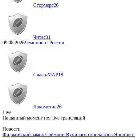
Стормерс
26
Читас
31
09.08.2026
Чемпионат России
Слава-МАР
18
Локомотив
26
Live
На данный момент нет live трансляций
Новости
Фиджийский замок Саймони Вунилаги скончался в Японии в