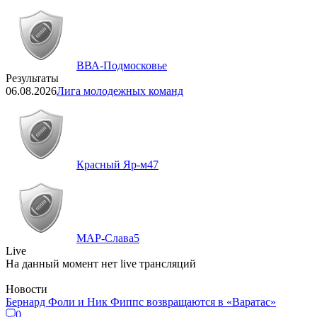
ВВА-Подмосковье
Результаты
06.08.2026
Лига молодежных команд
Красный Яр-м
47
МАР-Слава
5
Live
На данный момент нет live трансляций
Новости
Бернард Фоли и Ник Фиппс возвращаются в «Варатас»
0