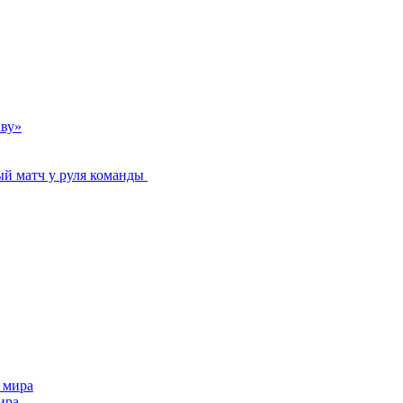
ву»
ый матч у руля команды
ира