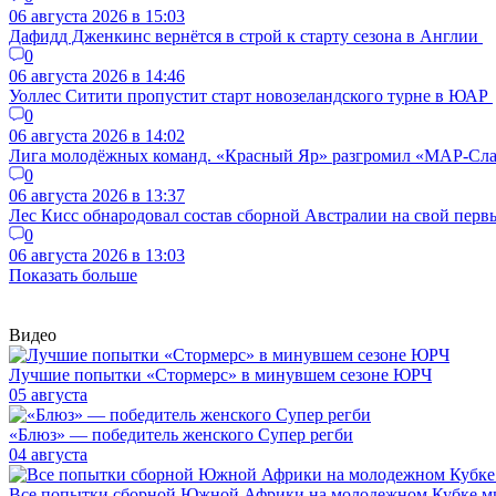
06 августа 2026 в 15:03
Дафидд Дженкинс вернётся в строй к старту сезона в Англии
0
06 августа 2026 в 14:46
Уоллес Ситити пропустит старт новозеландского турне в ЮАР
0
06 августа 2026 в 14:02
Лига молодёжных команд. «Красный Яр» разгромил «МАР-Сла
0
06 августа 2026 в 13:37
Лес Кисс обнародовал состав сборной Австралии на свой перв
0
06 августа 2026 в 13:03
Показать больше
Видео
Лучшие попытки «Стормерс» в минувшем сезоне ЮРЧ
05 августа
«Блюз» — победитель женского Супер регби
04 августа
Все попытки сборной Южной Африки на молодежном Кубке м