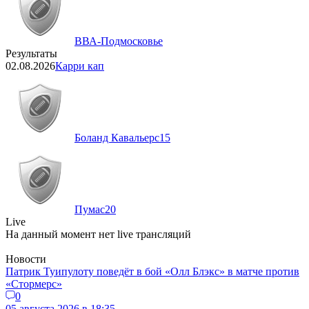
ВВА-Подмосковье
Результаты
02.08.2026
Карри кап
Боланд Кавальерс
15
Пумас
20
Live
На данный момент нет live трансляций
Новости
Патрик Туипулоту поведёт в бой «Олл Блэкс» в матче против
«Стормерс»
0
05 августа 2026 в 18:35