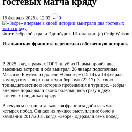
гостевых матча кряду
15 февраля 2025 в 12:02
0
Фото: Зебре обыграли Эдинбург в Шотландии (с) Craig Watson
Итальянская франшиза переписала собственную историю.
В 2025 году, в рамках ЮРЧ, клуб из Пармы провёл две
выездных встречи и оба выиграл. 26 января подопечные
Массимо Брунелло одолели
«Ольстер» (15:14), а 14 февраля
команда взяла верх над «Эдинбургом» (22:17). За свою
тринадцатилетнюю историю пребывания в турнире, «
зебры
»
впервые порадовали своих болельщиков сразу в двух
гостевых поединках кряду.
В текущем сезоне итальянская франшиза добилась уже
четырёх побед. Однако их лучшее выступление было в
кампании 2017/2018, когда «Зебре» одержали семь побед.