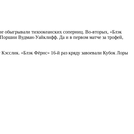
не обыгрывали тихоокеанских соперниц. Во-вторых, «Блэк
 Поршии Вудман-Уайклифф. Да и в первом матче за трофей,
 Кэсслик. «
Блэк Фёрнс
» 16-й раз кряду завоевали
Кубок Лоры