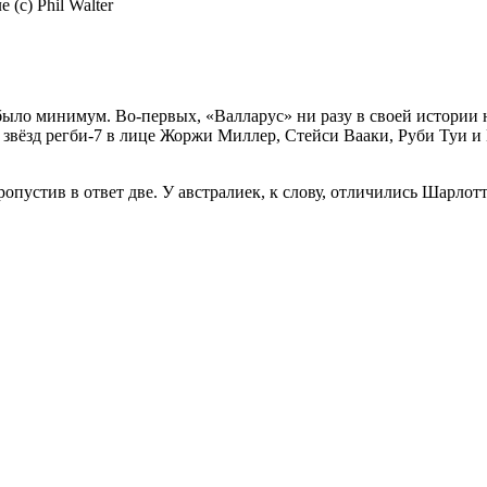
c) Phil Walter
ыло минимум. Во-первых, «Валларус» ни разу в своей истории 
звёзд регби-7 в лице Жоржи Миллер, Стейси Вааки, Руби Туи и
ропустив в ответ две. У австралиек, к слову, отличились Шарлотт