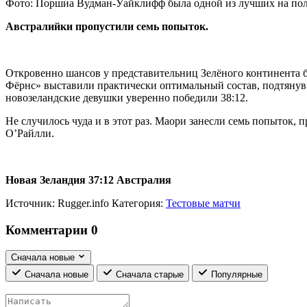
Фото: Поршиа Вудман-Уайклифф была одной из лучших на поле (
Австралийки пропустили семь попыток.
Откровенно шансов у представительниц Зелёного континента б
Фёрнс» выставили практически оптимальный состав, подтянув 
новозеландские девушки уверенно победили 38:12.
Не случилось чуда и в этот раз. Маори занесли семь попыток, п
О’Райлли.
Новая Зеландия 37:12 Австралия
Источник:
Rugger.info
Категория:
Тестовые матчи
Комментарии
0
Сначала новые
Сначала новые
Сначала старые
Популярные