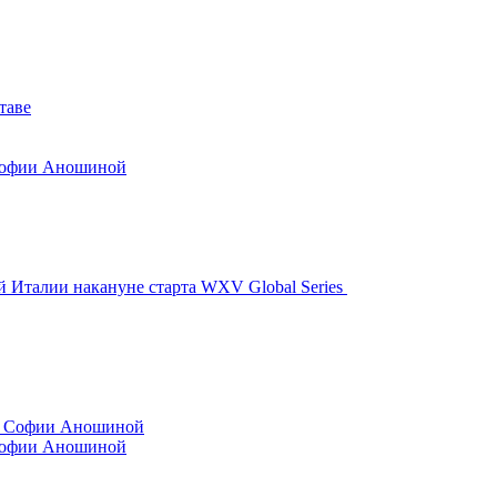
таве
 Софии Аношиной
й Италии накануне старта WXV Global Series
 Софии Аношиной