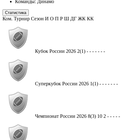
Команды:
Динамо
Статистика
Ком.
Турнир
Сезон
И
О
П
Р
Ш
ДГ
ЖК
КК
Кубок России
2026
2(1)
-
-
-
-
-
-
-
Суперкубок России
2026
1(1)
-
-
-
-
-
-
-
Чемпионат России
2026
8(3)
10
2
-
-
-
-
-