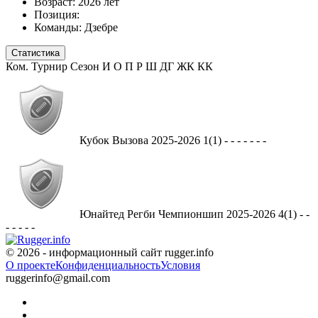
Возраст:
2026 лет
Позиция:
Команды:
Дзебре
Статистика
Ком.
Турнир
Сезон
И
О
П
Р
Ш
ДГ
ЖК
КК
Кубок Вызова
2025-2026
1(1)
-
-
-
-
-
-
-
Юнайтед Регби Чемпионшип
2025-2026
4(1)
-
-
-
-
-
-
-
© 2026 - информационный сайт rugger.info
О проекте
Конфиденциальность
Условия
ruggerinfo@gmail.com