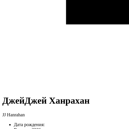
ДжейДжей Ханрахан
JJ Hanrahan
Дата рождения: