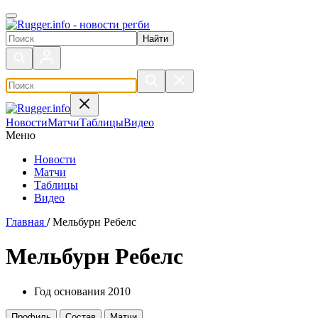
Поиск по сайту
Новости
Матчи
Таблицы
Видео
Меню
Новости
Матчи
Таблицы
Видео
Главная
/
Мельбурн Ребелс
Мельбурн Ребелс
Год основания
2010
Профиль
Состав
Матчи