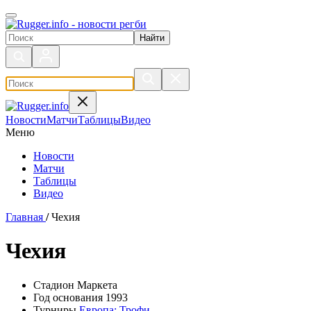
Поиск по сайту
Новости
Матчи
Таблицы
Видео
Меню
Новости
Матчи
Таблицы
Видео
Главная
/
Чехия
Чехия
Стадион
Маркета
Год основания
1993
Турниры
Европа: Трофи