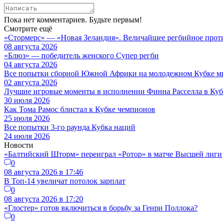
Пока нет комментариев. Будьте первым!
Смотрите ещё
«Стормерс» — «Новая Зеландия». Величайшее регбийное прот
08 августа 2026
«Блюз» — победитель женского Супер регби
04 августа 2026
Все попытки сборной Южной Африки на молодежном Кубке м
02 августа 2026
Лучшие игровые моменты в исполнении Финна Расселла в Ку
30 июля 2026
Как Тома Рамос блистал к Кубке чемпионов
25 июля 2026
Все попытки 3-го раунда Кубка наций
24 июля 2026
Новости
«Балтийский Шторм» переиграл «Ротор» в матче Высшей лиги
0
08 августа 2026 в 17:46
В Топ-14 увеличат потолок зарплат
0
08 августа 2026 в 17:20
«Глостер» готов включиться в борьбу за Генри Поллока?
0