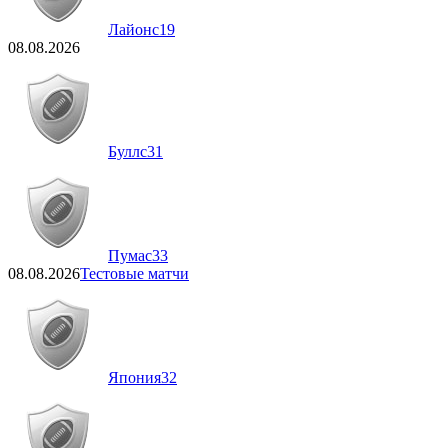
Лайонс
19
08.08.2026
Буллс
31
Пумас
33
08.08.2026
Тестовые матчи
Япония
32