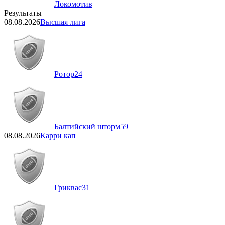
Локомотив
Результаты
08.08.2026
Высшая лига
Ротор
24
Балтийский шторм
59
08.08.2026
Карри кап
Гриквас
31