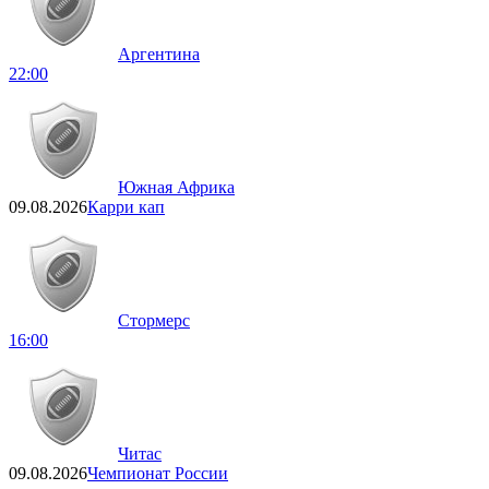
Аргентина
22:00
Южная Африка
09.08.2026
Карри кап
Стормерс
16:00
Читас
09.08.2026
Чемпионат России