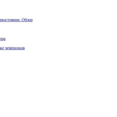
ивостояние. Обзор
ира
бке чемпионов