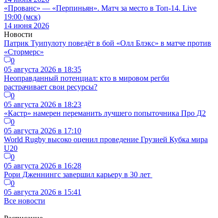
«Прованс» — «Перпиньян». Матч за место в Топ-14. Live
19:00 (мск)
14 июня 2026
Новости
Патрик Туипулоту поведёт в бой «Олл Блэкс» в матче против
«Стормерс»
0
05 августа 2026 в 18:35
Неоправданный потенциал: кто в мировом регби
растрачивает свои ресурсы?
0
05 августа 2026 в 18:23
«Кастр» намерен переманить лучшего попыточника Про Д2
0
05 августа 2026 в 17:10
World Rugby высоко оценил проведение Грузией Кубка мира
U20
0
05 августа 2026 в 16:28
Рори Дженнингс завершил карьеру в 30 лет
0
05 августа 2026 в 15:41
Все новости