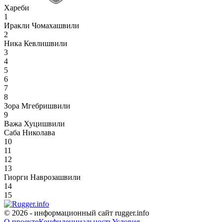
Хареби
1
Иракли Чомахашвили
2
Ника Кевлишвили
3
4
5
6
7
8
Зора Мгебришвили
9
Важа Хуцишвили
Саба Николава
10
11
12
13
Гиорги Наврозашвили
14
15
© 2026 - информационный сайт rugger.info
О проекте
Конфиденциальность
Условия