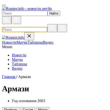
Поиск по сайту
Новости
Матчи
Таблицы
Видео
Меню
Новости
Матчи
Таблицы
Видео
Главная
/
Армази
Армази
Год основания
2003
Профиль
Состав
Матчи