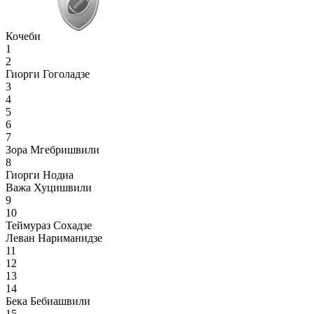
Кочеби
1
2
Гиорги Гоголадзе
3
4
5
6
7
Зора Мгебришвили
8
Гиорги Нодиа
Важа Хуцишвили
9
10
Теймураз Сохадзе
Леван Нариманидзе
11
12
13
14
Бека Бебиашвили
15