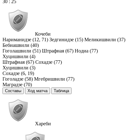
30
:
25
Кочеби
Нариманидзе (12, 71)
Зедгинидзе (15)
Меликишвили (37)
Бебиашвили (40)
Гоголашвили (51)
Штрафная (67)
Нодиа (77)
Хуцишвили (4)
Штрафная (67)
Сохадзе (77)
Хуцишвили (3)
Сохадзе (6, 19)
Гоголадзе (58)
Мгебришвили (77)
Маградзе (70)
Составы
Ход матча
Таблица
Хареби