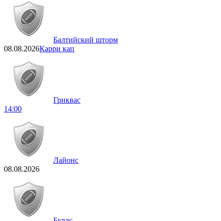
Балтийский шторм
08.08.2026
Карри кап
Гриквас
14:00
Лайонс
08.08.2026
Буллс