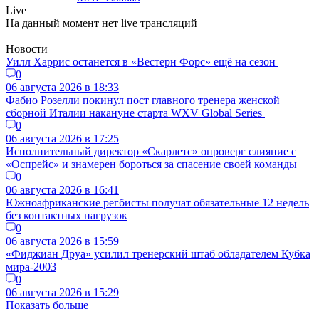
Live
На данный момент нет live трансляций
Новости
Уилл Харрис останется в «Вестерн Форс» ещё на сезон
0
06 августа 2026 в 18:33
Фабио Розелли покинул пост главного тренера женской
сборной Италии накануне старта WXV Global Series
0
06 августа 2026 в 17:25
Исполнительный директор «Скарлетс» опроверг слияние с
«Оспрейс» и знамерен бороться за спасение своей команды
0
06 августа 2026 в 16:41
Южноафриканские регбисты получат обязательные 12 недель
без контактных нагрузок
0
06 августа 2026 в 15:59
«Фиджиан Друа» усилил тренерский штаб обладателем Кубка
мира-2003
0
06 августа 2026 в 15:29
Показать больше