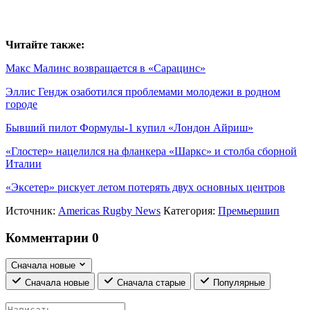
Читайте также:
Макс Малинс возвращается в «Сарацинс»
Эллис Гендж озаботился проблемами молодежи в родном
городе
Бывший пилот Формулы-1 купил «Лондон Айриш»
«Глостер» нацелился на фланкера «Шаркс» и столба сборной
Италии
«Эксетер» рискует летом потерять двух основных центров
Источник:
Americas Rugby News
Категория:
Премьершип
Комментарии
0
Сначала новые
Сначала новые
Сначала старые
Популярные