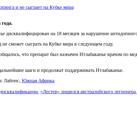
 года.
е дисквалифицирован на 18 месяцев за нарушение антидопинг
рд не сможет сыграть на Кубке мира в следующем году.
ообщалось, что препарат был назначен Нтлабаканье врачом по 
т дальнейшие шаги и продолжат поддерживать Нтлабаканье.
а:
Лайонс
,
Южная Африка
т дисквалификации
«Лестер» лишился австралийского легионера 