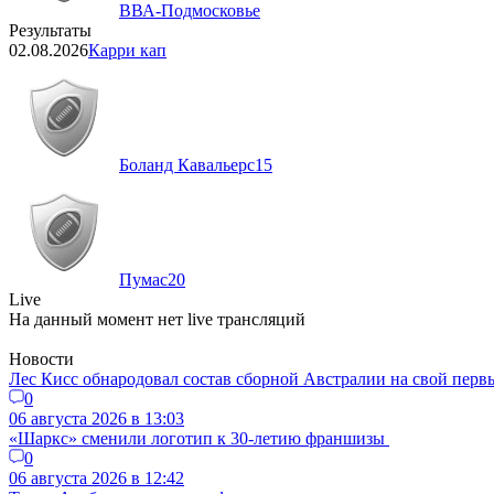
ВВА-Подмосковье
Результаты
02.08.2026
Карри кап
Боланд Кавальерс
15
Пумас
20
Live
На данный момент нет live трансляций
Новости
Лес Кисс обнародовал состав сборной Австралии на свой перв
0
06 августа 2026 в 13:03
«Шаркс» сменили логотип к 30-летию франшизы
0
06 августа 2026 в 12:42