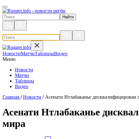
Поиск по сайту
Новости
Матчи
Таблицы
Видео
Меню
Новости
Матчи
Таблицы
Видео
Главная
/
Новости
/
Асенати Нтлабаканье дисквалифицирован за
Асенати Нтлабаканье дисквал
мира