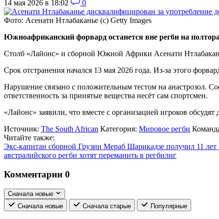
14 мая 2026 в 18:02
0
Фото: Асенати Нтлабаканье (с) Getty Images
Южноафриканский форвард останется вне регби на полтора
Столб «Лайонс» и сборной Южной Африки Асенати Нтлабакань
Срок отстранения начался 13 мая 2026 года. Из-за этого форва
Нарушение связано с положительным тестом на анастрозол. С
ответственность за принятые вещества несёт сам спортсмен.
«Лайонс» заявили, что вместе с организацией игроков обсудя
Источник:
The South African
Категория:
Мировое регби
Команд
Читайте также:
Экс-капитан сборной Грузии Мераб Шарикадзе получил 11 ле
австралийского регби хотят переманить в регбилиг
Комментарии
0
Сначала новые
Сначала новые
Сначала старые
Популярные